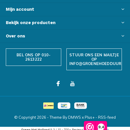
Mijn account
Bekijk onze producten
Over ons
BEL ONS OP 010-
STUUR ONS EEN MAILTJE
2613222
OP
INFO@GROENEHOEDDUURZAA
© Copyright
2026
- Theme By
DMWS
x
Plus+
-
RSS-feed
9,4
Green Hat Holland
9.3
/
10
-
700+
Reviews @
Webwinkelkeur