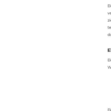
E
v
zi
t
d
E
E
W
E