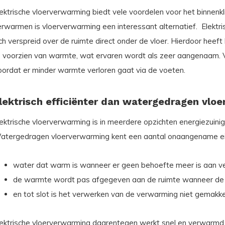
lektrische vloerverwarming biedt vele voordelen voor het binnenk
erwarmen is vloerverwarming een interessant alternatief. Elektr
ch verspreid over de ruimte direct onder de vloer. Hierdoor heeft
e voorzien van warmte, wat ervaren wordt als zeer aangenaam. 
oordat er minder warmte verloren gaat via de voeten.
lektrisch efficiënter dan watergedragen vlo
lektrische vloerverwarming is in meerdere opzichten energiezuin
atergedragen vloerverwarming kent een aantal onaangename e
water dat warm is wanneer er geen behoefte meer is aan v
de warmte wordt pas afgegeven aan de ruimte wanneer de 
en tot slot is het verwerken van de verwarming niet gemakke
lektrische vloerverwarming daarentegen werkt snel en verwarmd