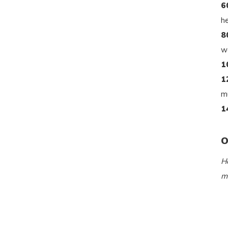
6
h
8
wa
1
1
m
1
O
H
m