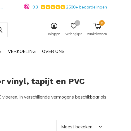
n
9.3
2500+ beoordelingen
0
0
inloggen
verlanglijst
winkelwagen
G
VERKOELING
OVER ONS
 vinyl, tapijt en PVC
C vloeren. In verschillende vermogens beschikbaar als