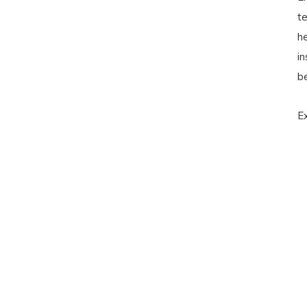
te
h
in
b
E