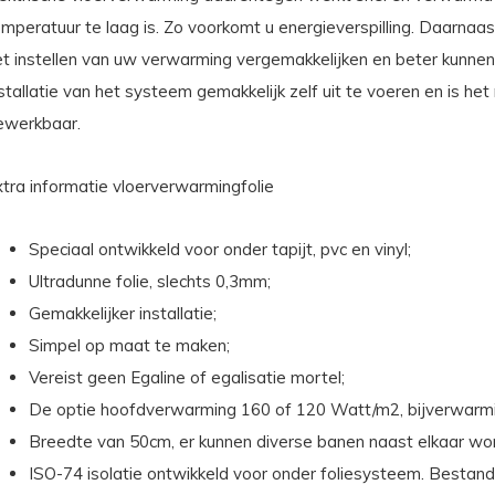
mperatuur te laag is. Zo voorkomt u energieverspilling. Daarnaas
et instellen van uw verwarming vergemakkelijken en beter kunne
stallatie van het systeem gemakkelijk zelf uit te voeren en is h
ewerkbaar.
xtra informatie vloerverwarmingfolie
Speciaal ontwikkeld voor onder tapijt, pvc en vinyl;
Ultradunne folie, slechts 0,3mm;
Gemakkelijker installatie;
Simpel op maat te maken;
Vereist geen Egaline of egalisatie mortel;
De optie hoofdverwarming 160 of 120 Watt/m2, bijverwarm
Breedte van 50cm, er kunnen diverse banen naast elkaar w
ISO-74 isolatie ontwikkeld voor onder foliesysteem. Bestan