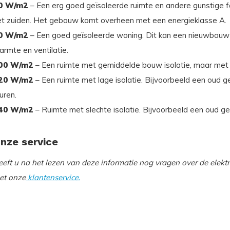
0 W/m2
– Een erg goed geïsoleerde ruimte en andere gunstige fa
et zuiden. Het gebouw komt overheen met een energieklasse A.
0 W/m2
– Een goed geïsoleerde woning. Dit kan een nieuwbouw of
rmte en ventilatie.
00 W/m2
– Een ruimte met gemiddelde bouw isolatie, maar met e
20 W/m2
– Een ruimte met lage isolatie. Bijvoorbeeld een oud g
uren.
40 W/m2
– Ruimte met slechte isolatie. Bijvoorbeeld een oud g
nze service
eeft u na het lezen van deze informatie nog vragen over de elek
et onze
klantenservice.