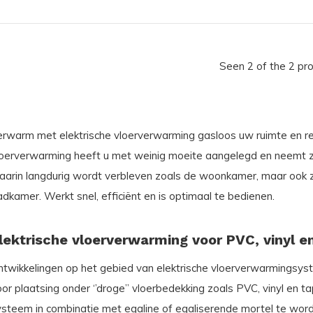
Seen 2 of the 2 pr
erwarm met elektrische vloerverwarming gasloos uw ruimte en r
loerverwarming heeft u met weinig moeite aangelegd en neemt zee
aarin langdurig wordt verbleven zoals de woonkamer, maar ook z
dkamer. Werkt snel, efficiënt en is optimaal te bedienen.
lektrische vloerverwarming voor PVC, vinyl en
ntwikkelingen op het gebied van elektrische vloerverwarmingsyst
or plaatsing onder ‘’droge’’ vloerbedekking zoals PVC, vinyl en 
ysteem in combinatie met egaline of egaliserende mortel te wor