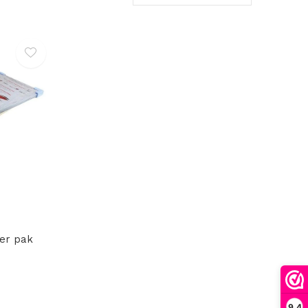
er pak
9,4