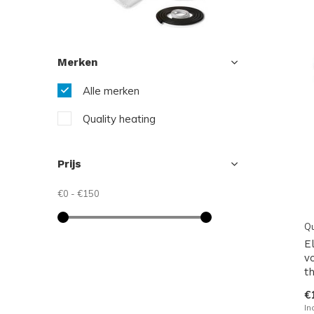
Merken
Alle merken
Quality heating
Prijs
€0
-
€150
Qu
E
vo
t
€
In