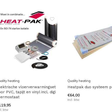
ality heating
Quality heating
lektrische vloerverwarmingset
Heatpak duo systeem p
or PVC, tapijt en vinyl incl. digi
€64,00
hermostaat
Incl. btw
119,95
cl. btw