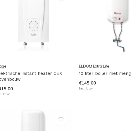
lage
ELDOM Extra Life
lektrische instant heater CEX
10 liter boiler met men
ovenbouw
€145,00
415,00
Incl. btw
cl. btw