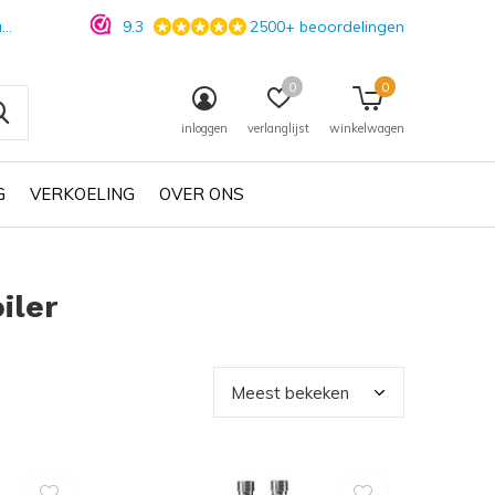
n
9.3
2500+ beoordelingen
0
0
inloggen
verlanglijst
winkelwagen
G
VERKOELING
OVER ONS
iler