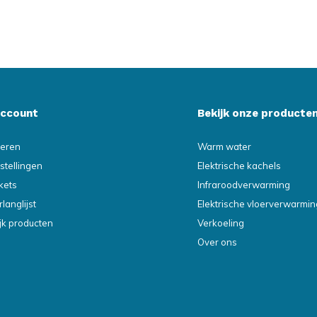
account
Bekijk onze producte
reren
Warm water
stellingen
Elektrische kachels
ckets
Infraroodverwarming
rlanglijst
Elektrische vloerverwarmin
ijk producten
Verkoeling
Over ons