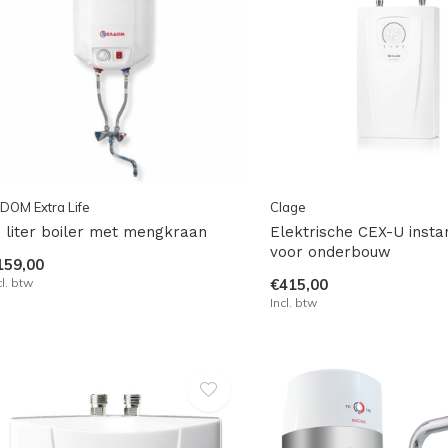
DOM Extra Life
Clage
5 liter boiler met mengkraan
Elektrische CEX-U insta
voor onderbouw
159,00
cl. btw
€415,00
Incl. btw