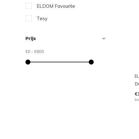
ELDOM Favourite
Tesy
Prijs
€0
-
€800
EL
D
€
In