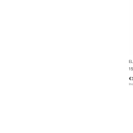
EL
1
€
In