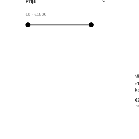
Prijs
€0
-
€1500
M
e
k
€
In