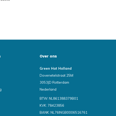
n
Over ons
Green Hat Holland
Dovenetelstraat 25M
3053JD Rotterdam
g
Nederland
BTW: NL861388379B01
KVK: 78423856
BANK: NL76INGB0006516761