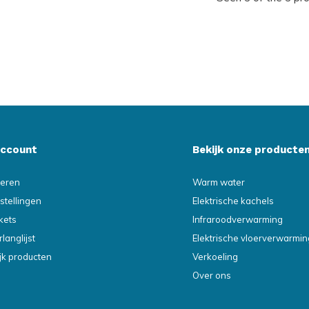
account
Bekijk onze producte
reren
Warm water
stellingen
Elektrische kachels
ckets
Infraroodverwarming
rlanglijst
Elektrische vloerverwarmin
ijk producten
Verkoeling
Over ons