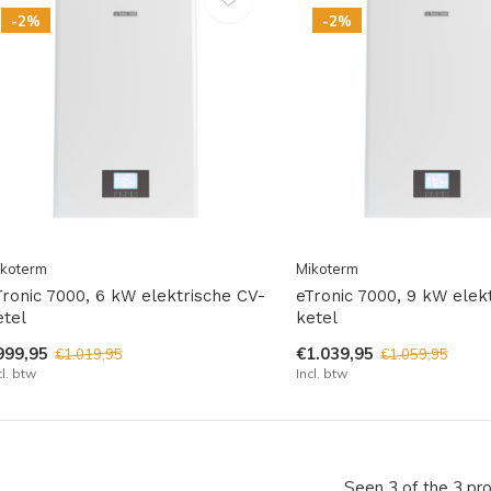
-2%
-2%
ikoterm
Mikoterm
Tronic 7000, 6 kW elektrische CV-
eTronic 7000, 9 kW elek
etel
ketel
999,95
€1.039,95
€1.019,95
€1.059,95
cl. btw
Incl. btw
Seen 3 of the 3 pr