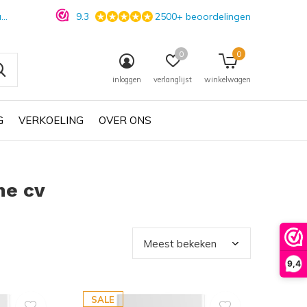
n
9.3
2500+ beoordelingen
0
0
inloggen
verlanglijst
winkelwagen
G
VERKOELING
OVER ONS
he cv
9,4
SALE