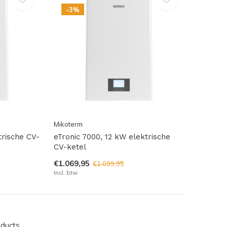
-3%
Mikoterm
trische CV-
eTronic 7000, 12 kW elektrische
CV-ketel
€1.069,95
€1.099,95
Incl. btw
oducts