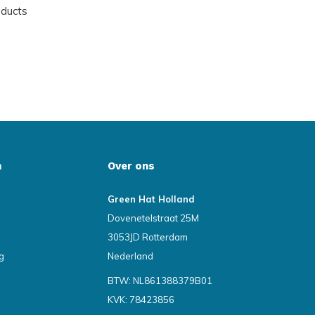
oducts
n
Over ons
Green Hat Holland
Dovenetelstraat 25M
3053JD Rotterdam
g
Nederland
BTW: NL861388379B01
KVK: 78423856