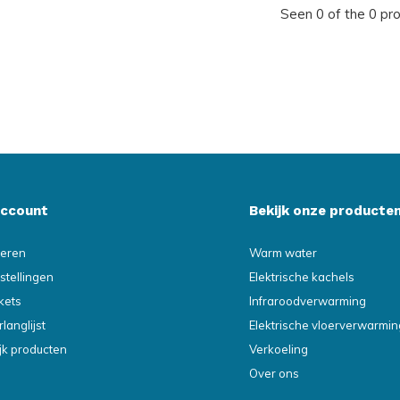
Seen 0 of the 0 pr
account
Bekijk onze producte
reren
Warm water
stellingen
Elektrische kachels
ckets
Infraroodverwarming
rlanglijst
Elektrische vloerverwarmin
ijk producten
Verkoeling
Over ons