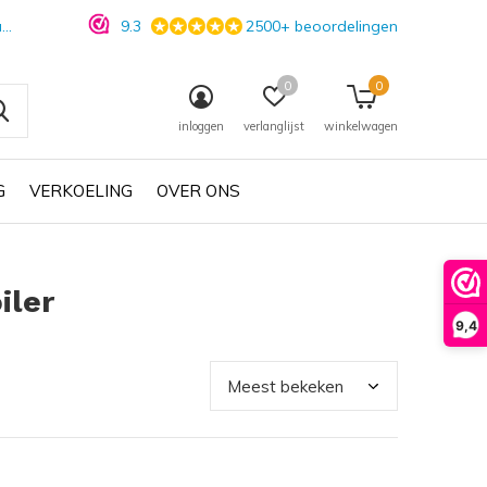
n
9.3
2500+ beoordelingen
0
0
inloggen
verlanglijst
winkelwagen
G
VERKOELING
OVER ONS
iler
9,4