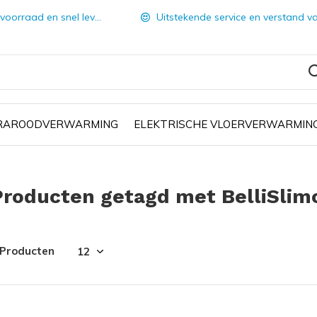
orraad en snel leverbaar
Uitstekende service en verstand van zake
FRAROODVERWARMING
ELEKTRISCHE VLOERVERWARMIN
Producten getagd met BelliSlimo
 Producten