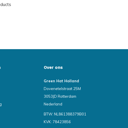
oducts
n
Over ons
Green Hat Holland
Dovenetelstraat 25M
3053JD Rotterdam
g
Nederland
BTW: NL861388379B01
KVK: 78423856