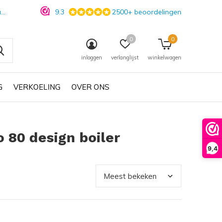
n
9.3
2500+ beoordelingen
0
0
inloggen
verlanglijst
winkelwagen
G
VERKOELING
OVER ONS
 80 design boiler
9,4