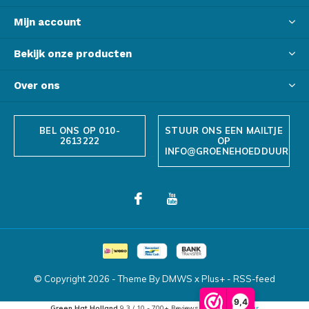
Mijn account
Bekijk onze producten
Over ons
BEL ONS OP 010-
STUUR ONS EEN MAILTJE
2613222
OP
INFO@GROENEHOEDDUURZAA
© Copyright
2026
- Theme By
DMWS
x
Plus+
-
RSS-feed
9,4
Green Hat Holland
9.3
/
10
-
700+
Reviews @
Webwinkelkeur