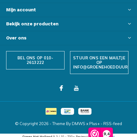
Mijn account
Bekijk onze producten
Over ons
BEL ONS OP 010-
STUUR ONS EEN MAILTJE
2613222
OP
INFO@GROENEHOEDDUURZAA
© Copyright
2026
- Theme By
DMWS
x
Plus+
-
RSS-feed
9,4
Green Hat Holland
9.3
/
10
-
700+
Reviews @
Webwinkelkeur