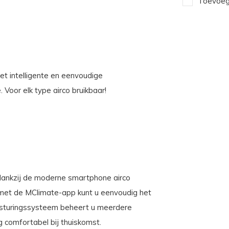
Toevoege
et intelligente en eenvoudige
oor elk type airco bruikbaar!
, dankzij de moderne smartphone airco
, met de MClimate-app kunt u eenvoudig het
besturingssysteem beheert u meerdere
 comfortabel bij thuiskomst.