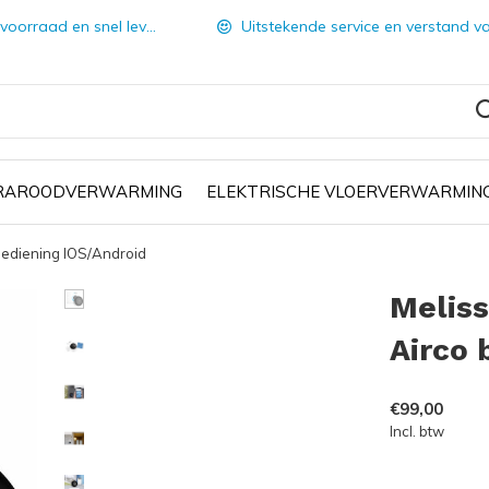
orraad en snel leverbaar
Uitstekende service en verstand van zake
FRAROODVERWARMING
ELEKTRISCHE VLOERVERWARMIN
bediening IOS/Android
Melis
Airco 
€99,00
Incl. btw