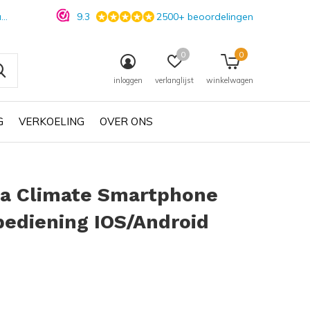
n
9.3
2500+ beoordelingen
0
0
inloggen
verlanglijst
winkelwagen
G
VERKOELING
OVER ONS
sa Climate Smartphone
bediening IOS/Android