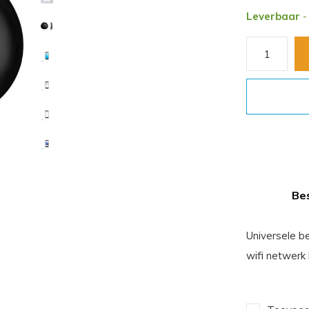
Leverbaar
-
Bes
Universele b
wifi netwerk