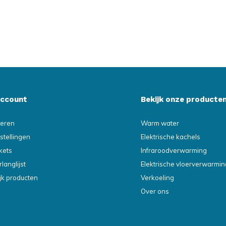
account
Bekijk onze producte
reren
Warm water
stellingen
Elektrische kachels
ckets
Infraroodverwarming
rlanglijst
Elektrische vloerverwarmin
ijk producten
Verkoeling
Over ons