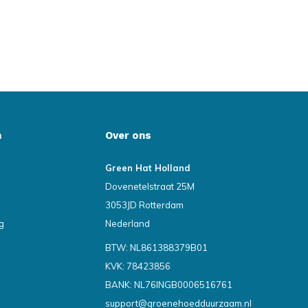
n
Over ons
Green Hat Holland
Dovenetelstraat 25M
3053JD Rotterdam
g
Nederland
BTW: NL861388379B01
KVK: 78423856
BANK: NL76INGB0006516761
support@groenehoedduurzaam.nl