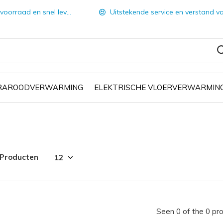
orraad en snel leverbaar
Uitstekende service en verstand van zake
FRAROODVERWARMING
ELEKTRISCHE VLOERVERWARMIN
 Producten
Seen 0 of the 0 pr