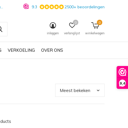
n
9.3
2500+ beoordelingen
0
0
inloggen
verlanglijst
winkelwagen
G
VERKOELING
OVER ONS
9,4
oducts