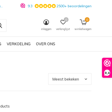
n
9.3
2500+ beoordelingen
0
0
inloggen
verlanglijst
winkelwagen
G
VERKOELING
OVER ONS
9,4
oducts