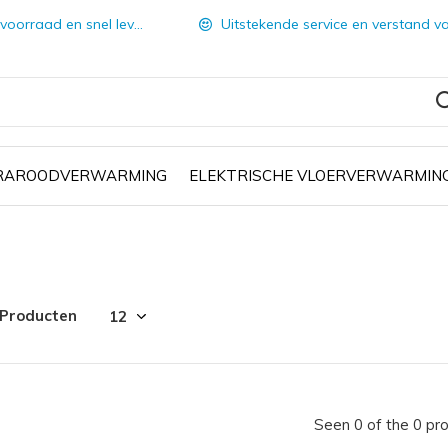
orraad en snel leverbaar
Uitstekende service en verstand van zake
FRAROODVERWARMING
ELEKTRISCHE VLOERVERWARMIN
 Producten
Seen 0 of the 0 pr