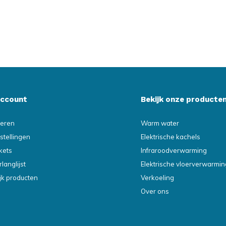
account
Bekijk onze producte
reren
Warm water
stellingen
Elektrische kachels
ckets
Infraroodverwarming
rlanglijst
Elektrische vloerverwarmin
ijk producten
Verkoeling
Over ons