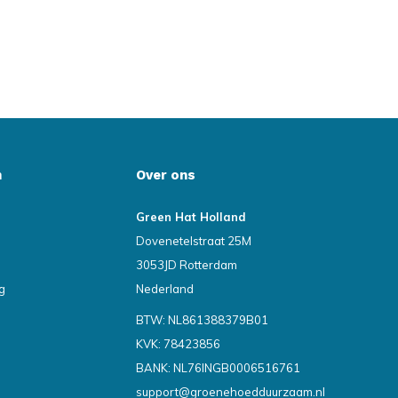
n
Over ons
Green Hat Holland
Dovenetelstraat 25M
3053JD Rotterdam
g
Nederland
BTW: NL861388379B01
KVK: 78423856
BANK: NL76INGB0006516761
support@groenehoedduurzaam.nl