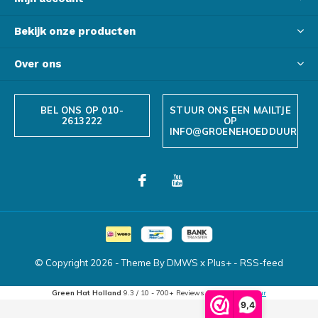
Bekijk onze producten
Over ons
BEL ONS OP 010-
STUUR ONS EEN MAILTJE
2613222
OP
INFO@GROENEHOEDDUURZAA
© Copyright
2026
- Theme By
DMWS
x
Plus+
-
RSS-feed
Green Hat Holland
9.3
/
10
-
700+
Reviews @
Webwinkelkeur
9,4