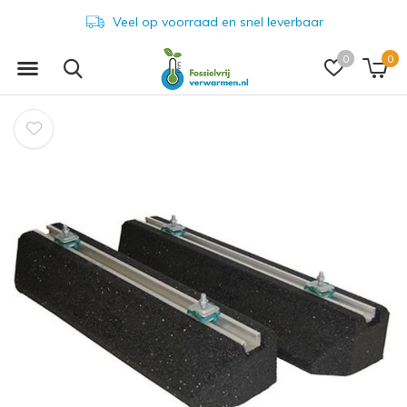
Veel op voorraad en snel leverbaar
0
0