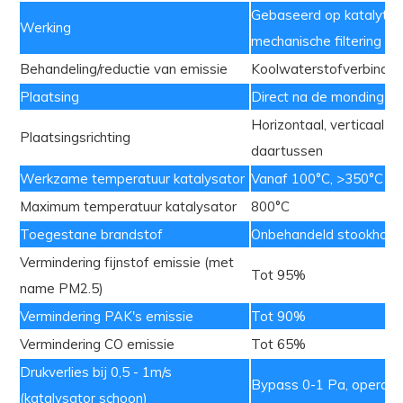
Gebaseerd op k
atalytis
Werking
mechanische filtering
Behandeling/reductie van emissie
Koolwaterstofverbinding
Plaatsing
Direct na de monding va
Horizontaal, verticaal e
Plaatsingsrichting
daartussen
Werkzame temperatuur katalysator
Vanaf 100°C, >350°C op
Maximum temperatuur katalysator
800°C
Toegestane brandstof
O
nbehandeld stookhout
Vermindering fijnstof emissie (met
Tot 95%
name PM2.5)
Vermindering PAK's emissie
Tot 90%
Vermindering CO emissie
Tot 65%
Drukverlies bij 0,5 - 1m/s
Bypass 0-1 Pa, operati
(katalysator schoon)