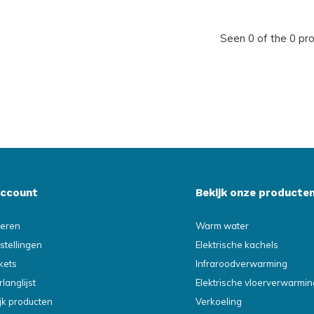
Seen 0 of the 0 pr
account
Bekijk onze producte
reren
Warm water
stellingen
Elektrische kachels
ckets
Infraroodverwarming
rlanglijst
Elektrische vloerverwarmin
ijk producten
Verkoeling