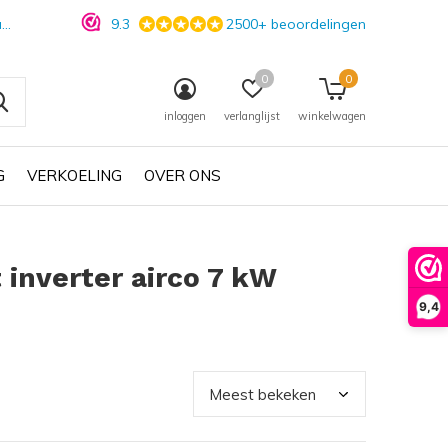
n
9.3
2500+ beoordelingen
0
0
inloggen
verlanglijst
winkelwagen
G
VERKOELING
OVER ONS
 inverter airco 7 kW
9,4