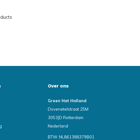
oducts
n
Over ons
Green Hat Holland
Dovenetelstraat 25M
3053JD Rotterdam
g
Nederland
BTW: NL861388379B01