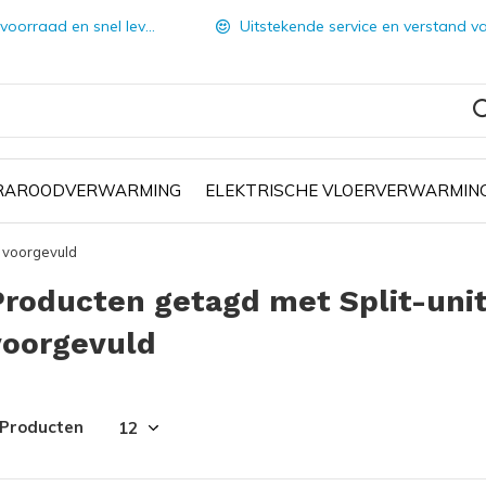
orraad en snel leverbaar
Uitstekende service en verstand van zake
FRAROODVERWARMING
ELEKTRISCHE VLOERVERWARMIN
W voorgevuld
Producten getagd met Split-unit
voorgevuld
 Producten