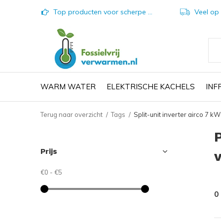
Top producten voor scherpe prijzen
Veel op vo
WARM WATER
ELEKTRISCHE KACHELS
IN
Terug naar overzicht
Tags
Split-unit inverter airco 7 k
Prijs
€0
-
€5
0