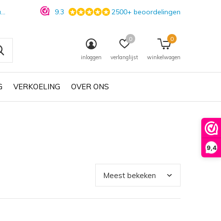
n
9.3
2500+ beoordelingen
0
0
inloggen
verlanglijst
winkelwagen
G
VERKOELING
OVER ONS
9,4