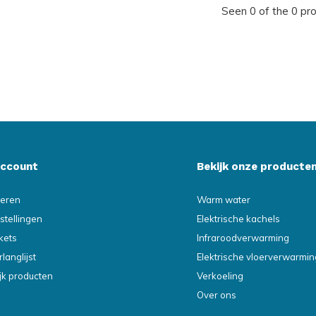
Seen 0 of the 0 pr
account
Bekijk onze producte
reren
Warm water
stellingen
Elektrische kachels
ckets
Infraroodverwarming
rlanglijst
Elektrische vloerverwarmin
ijk producten
Verkoeling
Over ons