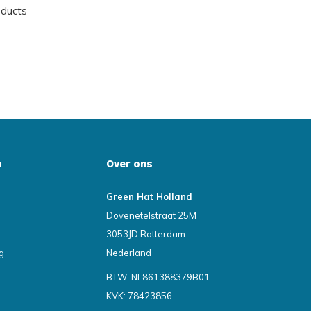
oducts
n
Over ons
Green Hat Holland
Dovenetelstraat 25M
3053JD Rotterdam
g
Nederland
BTW: NL861388379B01
KVK: 78423856