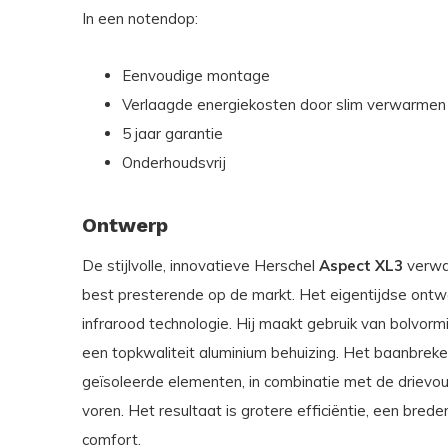
In een notendop:
Eenvoudige montage
Verlaagde energiekosten door slim verwarmen 
5 jaar garantie
Onderhoudsvrij
Ontwerp
De stijlvolle, innovatieve Herschel
Aspect XL3
verwar
best presterende op de markt. Het eigentijdse ontwe
infrarood technologie. Hij maakt gebruik van bolvormi
een topkwaliteit aluminium behuizing. Het baanbrek
geïsoleerde elementen, in combinatie met de drievo
voren. Het resultaat is grotere efficiëntie, een bred
comfort.