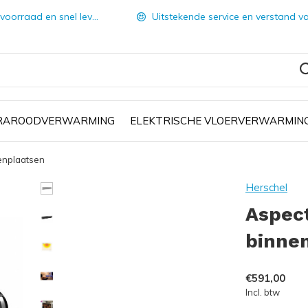
orraad en snel leverbaar
Uitstekende service en verstand van zake
FRAROODVERWARMING
ELEKTRISCHE VLOERVERWARMIN
enplaatsen
Herschel
Aspec
binne
€591,00
Incl. btw