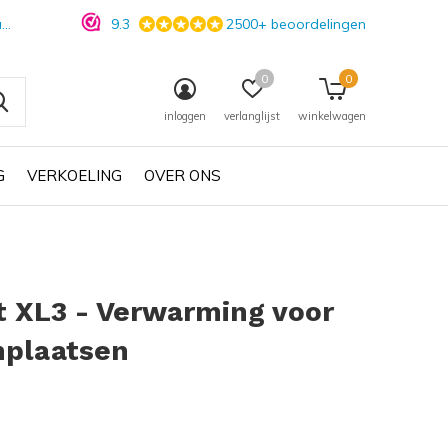
n
9.3
2500+ beoordelingen
0
0
inloggen
verlanglijst
winkelwagen
G
VERKOELING
OVER ONS
t XL3 - Verwarming voor
nplaatsen