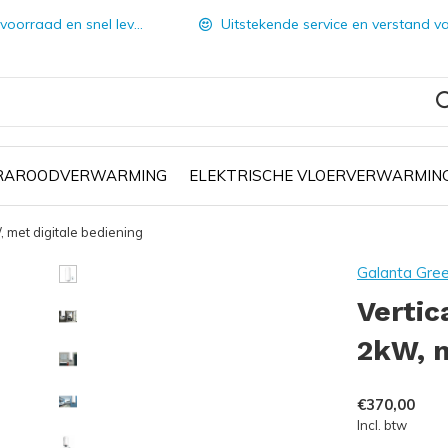
orraad en snel leverbaar
Uitstekende service en verstand van zake
FRAROODVERWARMING
ELEKTRISCHE VLOERVERWARMIN
, met digitale bediening
Galanta Gre
Vertic
2kW, m
€370,00
Incl. btw