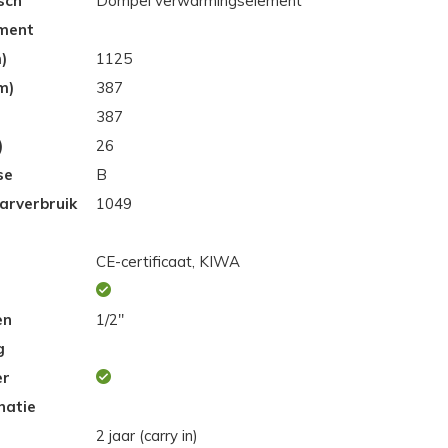
sch
Dompel verwarmingselement
ment
)
1125
m)
387
)
387
)
26
se
B
aarverbruik
1049
CE-certificaat, KIWA
en
1/2"
g
er
natie
2 jaar (carry in)