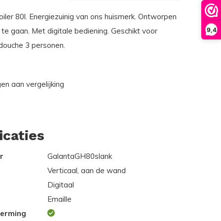
oiler 80l. Energiezuinig van ons huismerk. Ontworpen
9,4
te gaan. Met digitale bediening. Geschikt voor
douche 3 personen.
n aan vergelijking
icaties
r
GalantaGH80slank
Verticaal, aan de wand
Digitaal
Emaille
erming