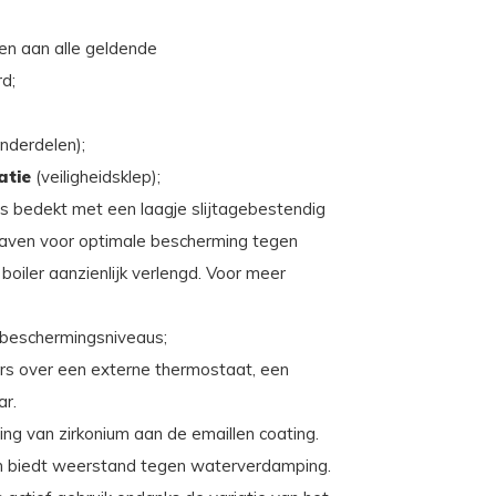
oen aan alle geldende
rd;
onderdelen);
atie
(veiligheidsklep);
 is bedekt met een laagje slijtagebestendig
aven voor optimale bescherming tegen
boiler aanzienlijk verlengd. Voor meer
 beschermingsniveaus;
ers over een externe thermostaat, een
ar.
ng van zirkonium aan de emaillen coating.
 en biedt weerstand tegen waterverdamping.