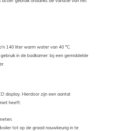
 actief gebruik ondanks de variatie van het
o'n 140 liter warm water van 40 °C.
 gebruik in de badkamer: bij een gemiddelde
er.
D display. Hierdoor zijn een aantal
niet heeft:
 meten.
oiler tot op de graad nauwkeurig in te