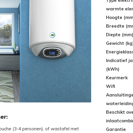
Type elektri
warmte ele
Hoogte (mm
Breedte (m
Diepte (mm
Gewicht (kg
Energieklas
Indicatief j
(kWh)
Keurmerk
Wifi
Aansluiting
waterleidin
Beschikt ov
er:
inlaatcombi
douche (3-4 personen), of wastafel met
Garantie