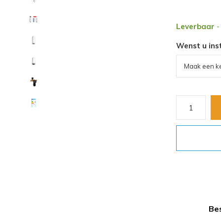
Leverbaar
-
Wenst u ins
Bes