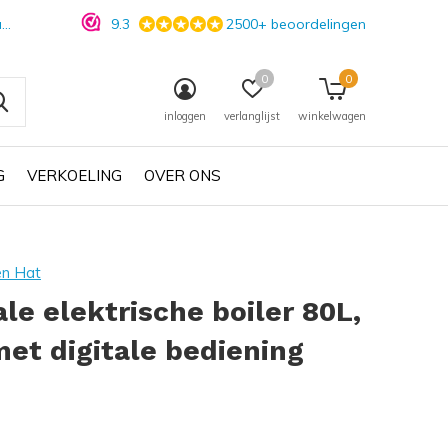
n
9.3
2500+ beoordelingen
0
0
inloggen
verlanglijst
winkelwagen
G
VERKOELING
OVER ONS
en Hat
ale elektrische boiler 80L,
et digitale bediening