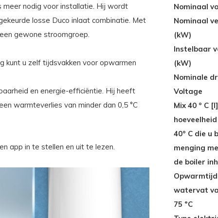
 meer nodig voor installatie. Hij wordt
Nominaal vo
ekeurde losse Duco inlaat combinatie. Met
Nominaal v
p een gewone stroomgroep.
(kW)
Instelbaar 
ng kunt u zelf tijdsvakken voor opwarmen
(kW)
Nominale dr
rheid en energie-efficiëntie. Hij heeft
Voltage
een warmteverlies van minder dan 0,5 °C
Mix 40 ° C [l
hoeveelheid
40° C die u 
n app in te stellen en uit te lezen.
menging me
de boiler in
Opwarmtijd,
watervat va
75 ºC