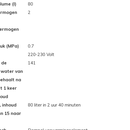
lume (l)
80
ermogen
2
vermogen
uk (MPa)
0.7
220-230 Volt
] de
141
 water van
behaalt na
t 1 keer
houd
 inhoud
80 liter in 2 uur 40 minuten
n 15 naar