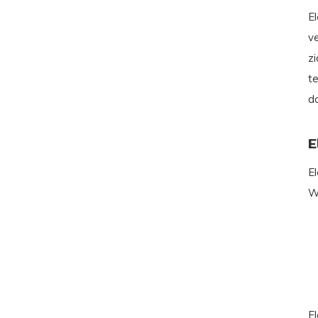
E
v
zi
t
d
E
E
W
E