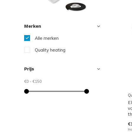
Merken
Alle merken
Quality heating
Prijs
€0
-
€150
Qu
E
vo
t
€
In