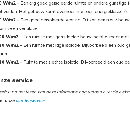
0 W/m2
– Een erg goed geïsoleerde ruimte en andere gunstige fa
et zuiden. Het gebouw komt overheen met een energieklasse A.
0 W/m2
– Een goed geïsoleerde woning. Dit kan een nieuwbouw of
rmte en ventilatie.
00 W/m2
– Een ruimte met gemiddelde bouw isolatie, maar met e
20 W/m2
– Een ruimte met lage isolatie. Bijvoorbeeld een oud g
uren.
40 W/m2
– Ruimte met slechte isolatie. Bijvoorbeeld een oud g
nze service
eeft u na het lezen van deze informatie nog vragen over de elek
et onze
klantenservice.