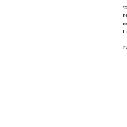
te
h
in
b
E