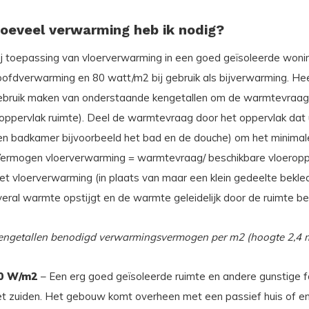
oeveel verwarming heb ik nodig?
ij toepassing van vloerverwarming in een goed geïsoleerde wonin
oofdverwarming en 80 watt/m2 bij gebruik als bijverwarming. He
ebruik maken van onderstaande kengetallen om de warmtevraag
 oppervlak ruimte). Deel de warmtevraag door het oppervlak dat 
en badkamer bijvoorbeeld het bad en de douche) om het minima
Vermogen vloerverwarming = warmtevraag/ beschikbare vloeropper
et vloerverwarming (in plaats van maar een klein gedeelte bek
veral warmte opstijgt en de warmte geleidelijk door de ruimte b
engetallen benodigd verwarmingsvermogen per m2 (hoogte 2,4 m
0 W/m2
– Een erg goed geïsoleerde ruimte en andere gunstige fa
et zuiden. Het gebouw komt overheen met een passief huis of en