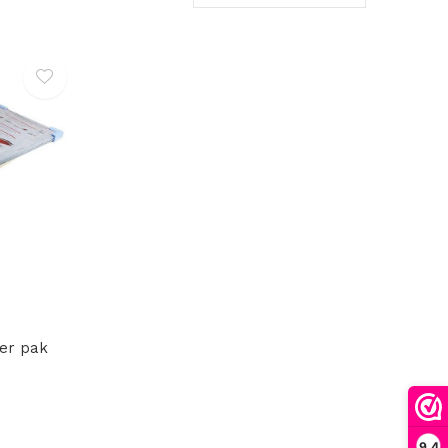
er pak
9,4