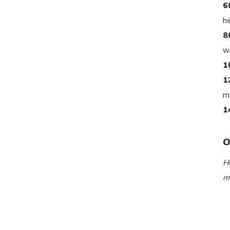
6
h
8
wa
1
1
m
1
O
H
m