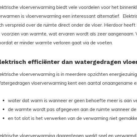
lektrische vloerverwarming biedt vele voordelen voor het binnenk
erwarmen is vloerverwarming een interessant alternatief. Elektr
ch verspreid over de ruimte direct onder de vloer. Hierdoor heeft
e voorzien van warmte, wat ervaren wordt als zeer aangenaam. 
oordat er minder warmte verloren gaat via de voeten.
lektrisch efficiënter dan watergedragen vlo
lektrische vloerverwarming is in meerdere opzichten energiezuin
atergedragen vloerverwarming kent een aantal onaangename e
water dat warm is wanneer er geen behoefte meer is aan v
de warmte wordt pas afgegeven aan de ruimte wanneer de 
en tot slot is het verwerken van de verwarming niet gemakke
lektrische vloerverwarming daarentegen werkt snel en verwarmd