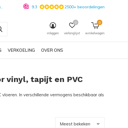
n
9.3
2500+ beoordelingen
0
0
inloggen
verlanglijst
winkelwagen
G
VERKOELING
OVER ONS
 vinyl, tapijt en PVC
C vloeren. In verschillende vermogens beschikbaar als