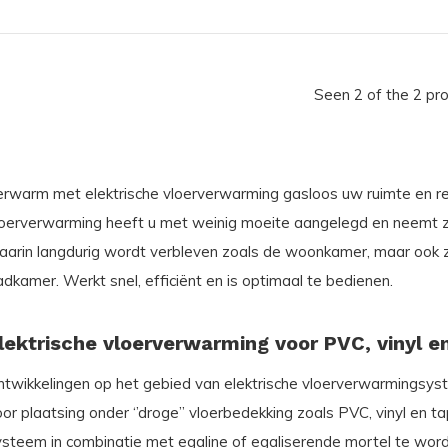
Seen 2 of the 2 pr
erwarm met elektrische vloerverwarming gasloos uw ruimte en r
loerverwarming heeft u met weinig moeite aangelegd en neemt zee
aarin langdurig wordt verbleven zoals de woonkamer, maar ook z
dkamer. Werkt snel, efficiënt en is optimaal te bedienen.
lektrische vloerverwarming voor PVC, vinyl en
ntwikkelingen op het gebied van elektrische vloerverwarmingsyst
or plaatsing onder ‘’droge’’ vloerbedekking zoals PVC, vinyl en 
ysteem in combinatie met egaline of egaliserende mortel te wor