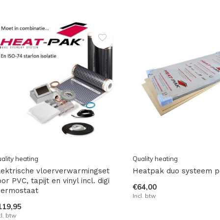
ality heating
Quality heating
lektrische vloerverwarmingset
Heatpak duo systeem p
or PVC, tapijt en vinyl incl. digi
€64,00
hermostaat
Incl. btw
119,95
cl. btw