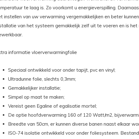
mperatuur te laag is. Zo voorkomt u energieverspilling. Daarnaas
et instellen van uw verwarming vergemakkelijken en beter kunne
stallatie van het systeem gemakkelijk zelf uit te voeren en is h
ewerkbaar.
xtra informatie vloerverwarmingfolie
Speciaal ontwikkeld voor onder tapijt, pvc en vinyl;
Ultradunne folie, slechts 0,3mm;
Gemakkelijker installatie;
Simpel op maat te maken;
Vereist geen Egaline of egalisatie mortel;
De optie hoofdverwarming 160 of 120 Watt/m2, bijverwarm
Breedte van 50cm, er kunnen diverse banen naast elkaar w
ISO-74 isolatie ontwikkeld voor onder foliesysteem. Bestan