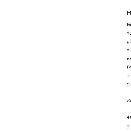
H
B
h
g
x
e
(
m
o
K
4
h