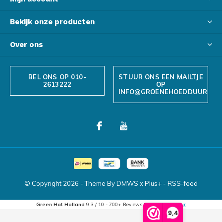
Bekijk onze producten
Over ons
BEL ONS OP 010-
STUUR ONS EEN MAILTJE
2613222
OP
INFO@GROENEHOEDDUURZAA
© Copyright
2026
- Theme By
DMWS
x
Plus+
-
RSS-feed
Green Hat Holland
9.3
/
10
-
700+
Reviews @
Webwinkelkeur
9,4